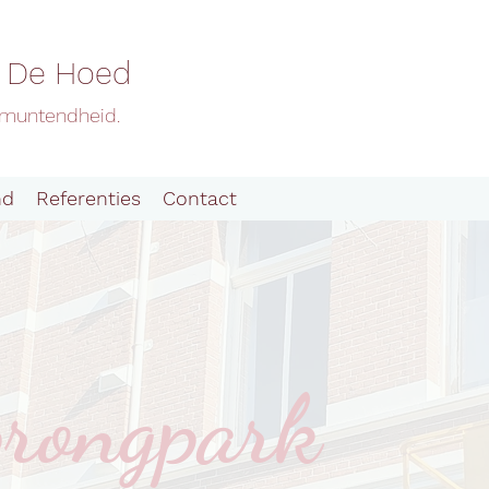
f De Hoed
Uitmuntendheid.
nd
Referenties
Contact
rongpark