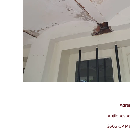
Adre
Antilopesp
3605 CP Ma