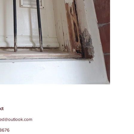
ct
hoed@outlook.com
8676