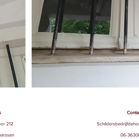
s
Conta
oor 212
Schildersbedrijfde
arssen
06-3630