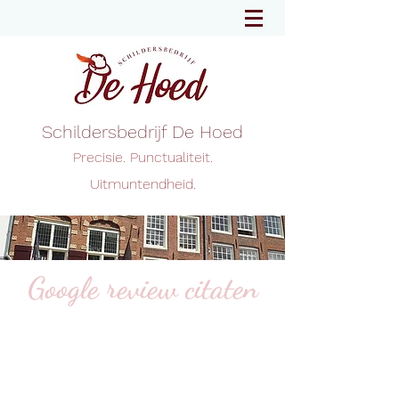
Schildersbedrijf De Hoed
Precisie. Punctualiteit.
Uitmuntendheid.
Google review citaten