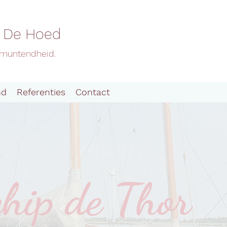
f De Hoed
Uitmuntendheid.
nd
Referenties
Contact
chip de Thor