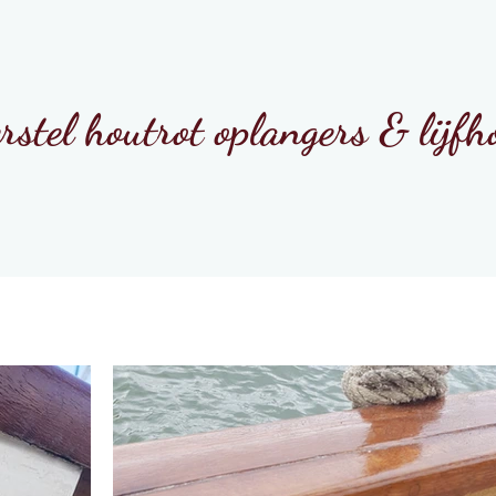
rstel houtrot oplangers & lijfh