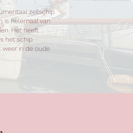
numentaal zeilschip
n is helemaal van
en. Het heeft
s het schip
t weer in de oude
n