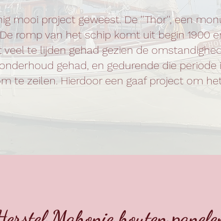
nig mooi project geweest. De ''Thor'', een mo
 De romp van het schip komt uit begin 1900 e
t veel te lijden gehad gezien de omstandighed
n onderhoud gehad, en gedurende die periode i
 om te zeilen. Hierdoor een gaaf project om he
Herstel Mahonie houten panele